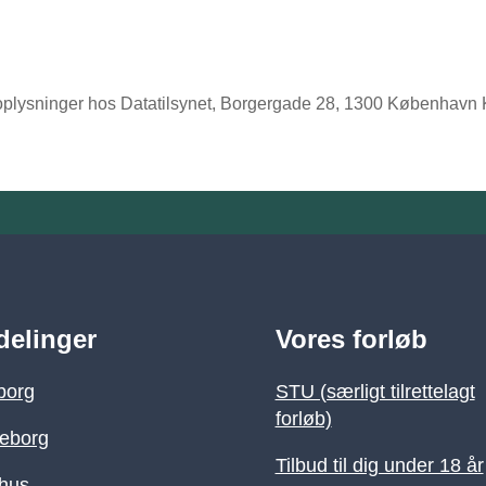
noplysninger hos Datatilsynet, Borgergade 28, 1300 København K, 
delinger
Vores forløb
borg
STU (særligt tilrettelagt
forløb)
keborg
Tilbud til dig under 18 år
hus