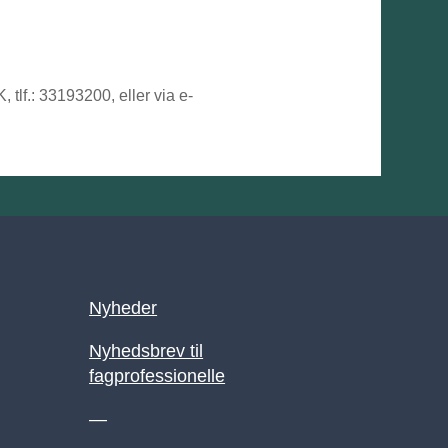
tlf.: 33193200, eller via e-
Nyheder
Nyhedsbrev til
fagprofessionelle
—