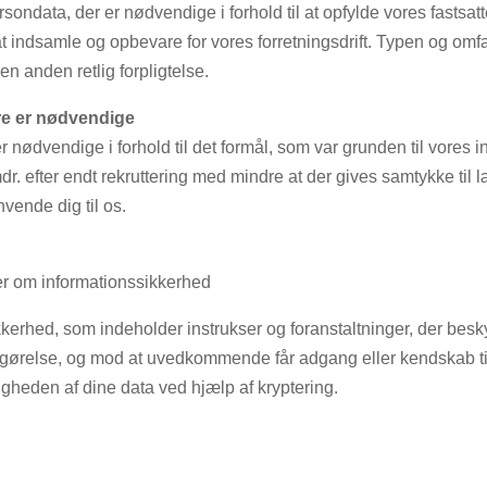
ondata, der er nødvendige i forhold til at opfylde vores fastsa
at indsamle og opbevare for vores forretningsdrift. Typen og om
en anden retlig forpligtelse.
ere er nødvendige
er nødvendige i forhold til det formål, som var grunden til vores
dr. efter endt rekruttering med mindre at der gives samtykke til l
nvende dig til os.
ler om informationssikkerhed
kerhed, som indeholder instrukser og foranstaltninger, der beskyt
liggørelse, og mod at uvedkommende får adgang eller kendskab til
ligheden af dine data ved hjælp af kryptering.