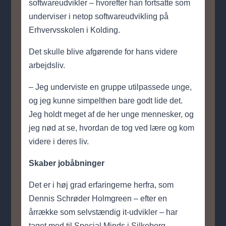
softwareudvikler – hvorefter han fortsatte som
underviser i netop softwareudvikling på
Erhvervsskolen i Kolding.
Det skulle blive afgørende for hans videre
arbejdsliv.
– Jeg underviste en gruppe utilpassede unge,
og jeg kunne simpelthen bare godt lide det.
Jeg holdt meget af de her unge mennesker, og
jeg nød at se, hvordan de tog ved lære og kom
videre i deres liv.
Skaber jobåbninger
Det er i høj grad erfaringerne herfra, som
Dennis Schrøder Holmgreen – efter en
årrække som selvstændig it-udvikler – har
taget med til Special Minds i Silkeborg.