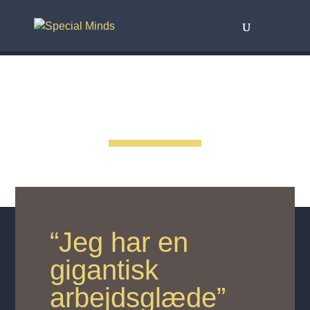
Special Minds – Silkeborg
“Jeg har en
gigantisk
arbejdsglæde”