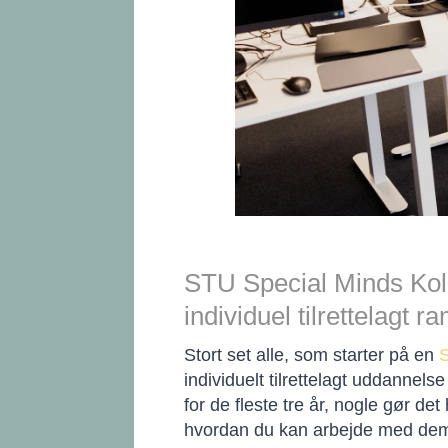
STU Special Minds Kold
individuel tilrettelagt r
Stort set alle, som starter på en
S
individuelt tilrettelagt uddanne
for de fleste tre år, nogle gør d
hvordan du kan arbejde med dem. E