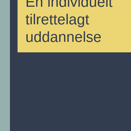
En individuelt
tilrettelagt
uddannelse