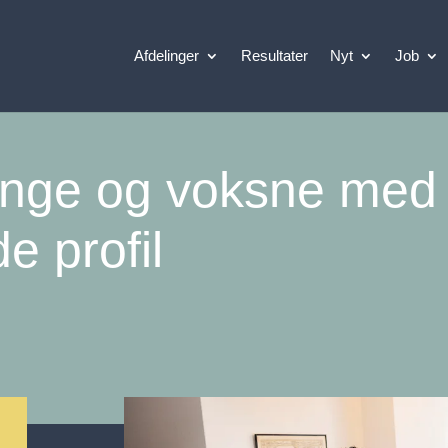
Afdelinger
Resultater
Nyt
Job
unge og voksne med
de profil