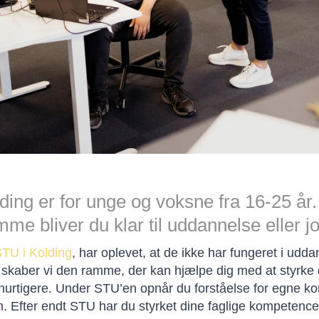
ing er for unge og voksne fra 16-25 år.
amme bliver du klar til uddannelse eller j
TU i Kolding
, har oplevet, at de ikke har fungeret i udd
lse skaber vi den ramme, der kan hjælpe dig med at styrk
et hurtigere. Under STU’en opnår du forståelse for egne 
fter endt STU har du styrket dine faglige kompetencer, o