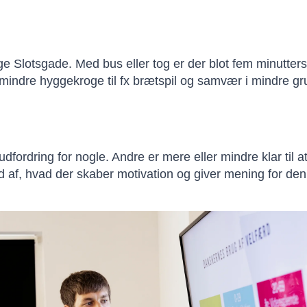
olige Slotsgade. Med bus eller tog er der blot fem minutter
 mindre hyggekroge til fx brætspil og samvær i mindre gr
fordring for nogle. Andre er mere eller mindre klar til a
d af, hvad der skaber motivation og giver mening for den