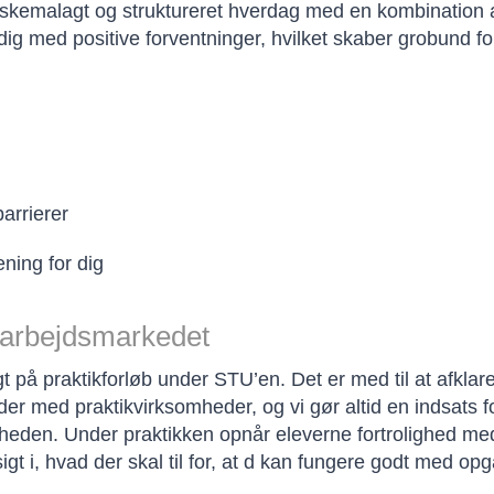
skemalagt og struktureret hverdag med en kombination af
ig med positive forventninger, hvilket skaber grobund for
barrierer
ening for dig
l arbejdsmarkedet
 på praktikforløb under STU’en. Det er med til at afklar
er med praktikvirksomheder, og vi gør altid en indsats for
eden. Under praktikken opnår eleverne fortrolighed med,
igt i, hvad der skal til for, at d kan fungere godt med op