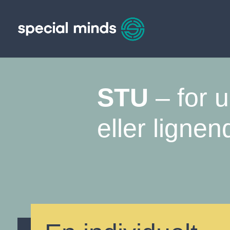
STU
– for 
eller lignen